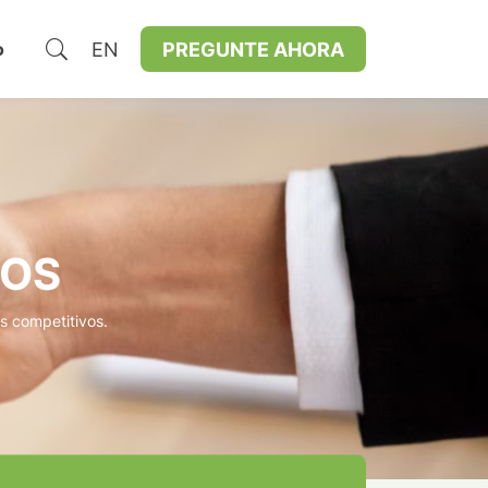
EN
PREGUNTE AHORA
o
ROS
s competitivos.