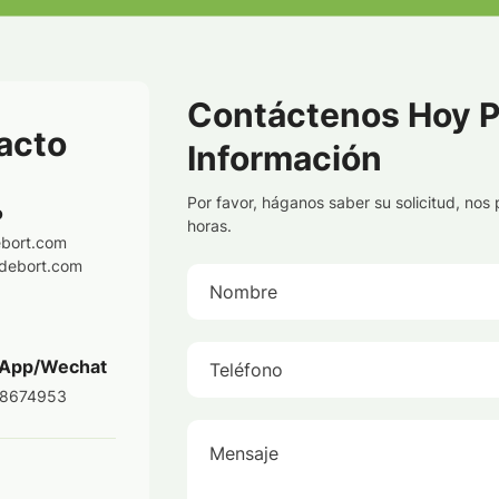
Contáctenos Hoy P
acto
Información
Por favor, háganos saber su solicitud, no
o
horas.
bort.com
debort.com
Nombre
App/Wechat
Teléfono
8674953
Mensaje