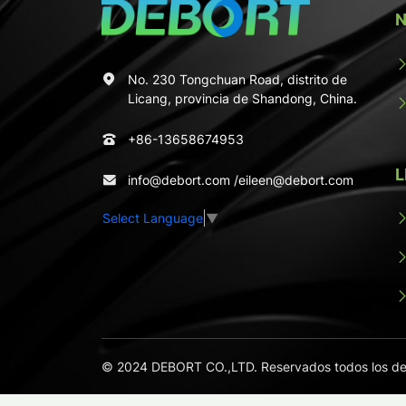
N
No. 230 Tongchuan Road, distrito de
Licang, provincia de Shandong, China.
+86-13658674953
L
info@debort.com
/
eileen@debort.com
Select Language
▼
© 2024 DEBORT CO.,LTD. Reservados todos los de