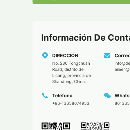
Información De Cont
DIRECCIÓN
Corre
No. 230 Tongchuan
info@de
Road, distrito de
eileen@
Licang, provincia de
Shandong, China.
Teléfono
Whats
+86-13658674953
861365