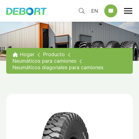
EN
Hogar
Producto
Neumáticos para camiones
Neumáticos diagonales para camiones