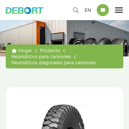
EN
Hogar
Producto
Neumáticos para camiones
Neumáticos diagonales para camiones