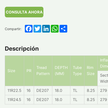
CONSULTA AHORA
Facebook
Twitter
LinkedIn
WhatsApp
Share
Compartir:
Descripción
Infl
Dim
Tread
DEPTH
Tube
Rim
Size
PR
Pattern
(MM)
Type
Size
Sect
Wid
11R22.5
16
DE207
18.0
TL
8.25
279
11R24.5
16
DE207
18.0
TL
8.25
279