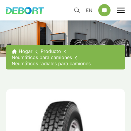
EN
Hogar
Producto
Neumáticos para camiones
Neumáticos radiales para camiones